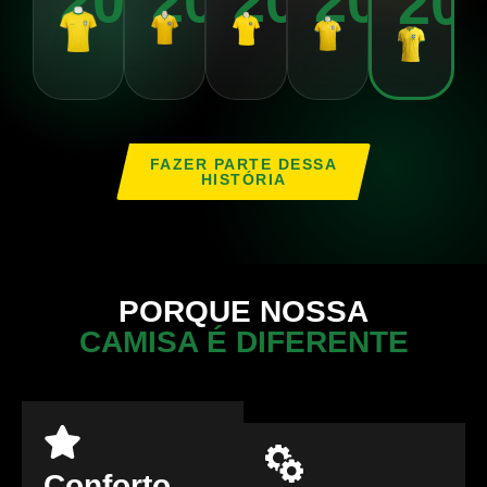
2010
2014
2018
2022
20
FAZER PARTE DESSA
HISTÓRIA
PORQUE NOSSA
CAMISA É DIFERENTE
Conforto