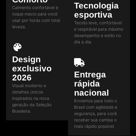
Tecnologia
Caimento confortável e
esportiva
toque macio para você
usar por horas com total
Tecido leve, confortável
leveza.
e respirável para máximo
desempenho e estilo no
dia a dia.
Design
exclusivo
Entrega
2026
rápida
Visual moderno e
nacional
detalhes únicos
inspirados na nova
Enviamos para todo o
geração da Seleção
Brasil com agilidade e
Brasileira.
segurança, para você
receber sua camisa o
mais rápido possível.