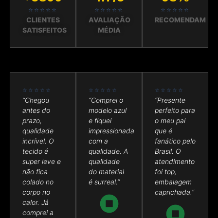
⭐⭐⭐⭐⭐
⭐⭐⭐⭐⭐
⭐⭐⭐⭐⭐
CLIENTES
AVALIAÇÃO
RECOMENDAM
SATISFEITOS
MÉDIA
⭐⭐⭐⭐⭐
⭐⭐⭐⭐⭐
⭐⭐⭐⭐⭐
“Chegou
“Comprei o
“Presente
antes do
modelo azul
perfeito para
prazo,
e fiquei
o meu pai
qualidade
impressionada
que é
incrível. O
com a
fanático pelo
tecido é
qualidade. A
Brasil. O
super leve e
qualidade
atendimento
não fica
do material
foi top,
colado no
é surreal.”
embalagem
corpo no
caprichada.”
calor. Já
comprei a