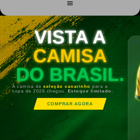
VISTA A
⭐⭐
CAMISA
DO BRASIL.
A camisa da
seleção canarinho
para a
copa de 2026 chegou.
Estoque limitado.
COMPRAR AGORA