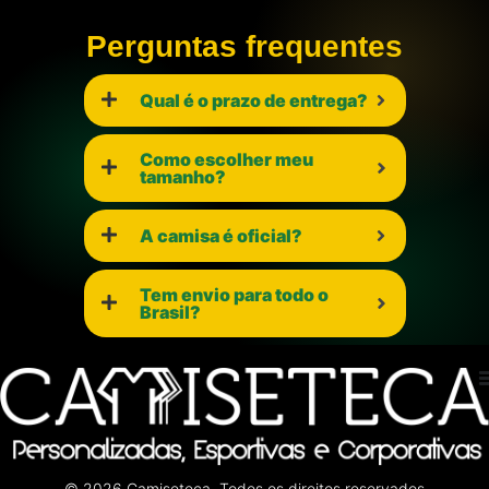
Perguntas frequentes
Qual é o prazo de entrega?
Como escolher meu
tamanho?
A camisa é oficial?
Tem envio para todo o
Brasil?
© 2026 Camiseteca. Todos os direitos reservados